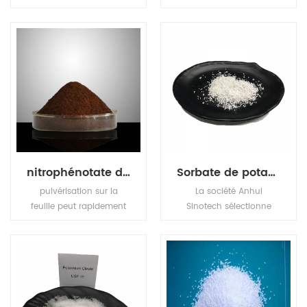
compound fertilizer, has
faisant réagir l'hydroxyde
high nutrition ingredient,
de sodium avec l'acide
also MKP has stable
benzoïque. Le benzoate
chemical property, it is
de potassium (e212), le
odorless, tasteless, non
sel de potassium de
toxic, easily to dissolve in
l'acide benzoïque, est un
water and hard to get
conservateur alimentaire
caked.
qui inhibe la croissance
des moisissures, des
levures et de certaines
bactéries.
nitrophénotate de potassium composé
Sorbate de potassium CAS NO.24634-61-5 en tant qu'additifs alimentaires originaires de Chine.
pulvérisation sur la
La société Anhui
feuille peut rapidement
Sinotech sélectionne
pénétrer dans le corps
strictement les produits
de la plante, améliorer la
GMP, prend en charge
photosynthèse, accélérer
l'enregistrement des
la division cellulaire,
clients et fournit des
favoriser l'absorption des
services professionnels
nutriments, accélérer les
aux clients chimiques