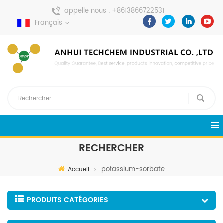
appelle nous :
+8613866722531
Français
envoyer un message :
pweiping@techemi.com
RECHERCHER
potassium-sorbate
Accueil
PRODUITS CATÉGORIES