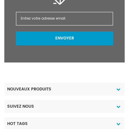
production d'une
Paquet Citrate de
utilisation appropriée.
potassium CAS NO.866-
Médicalement, il peut
84-2
être utilisé pour contrôler
l'acide urique ou la
cystine provenant de ou
ENVOYER
dans les calculs rénaux,
et pour prévenir
l'hypokaliémie et l'urine
alcalinisée. 2) Il est
utilisé comme tampon,
agent chélatant,
stabilisant, antioxydant,
émulsifiant et
NOUVEAUX PRODUITS
aromatisant dans
l'industrie alimentaire. Le
citrate de potassium
SUIVEZ NOUS
peut également être
utilisé dans le lait et les
produits laitiers, la gelée,
HOT TAGS
la confiture, la viande,