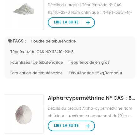
Détails du produit Tébufénozide N° CAS
112410-23-8 Nom chimique : N-tert-butyl-N'-
(4-éthylbenzoyl)-3,5-
LIRE LA SUITE
diméthylbenzohydrazide Aspect : Poudre
blanc cassé Formule : C 22 H 28 Cl 2 N 2 O 2
TAGS :
Poudre de tébufénozide
Poids moléculaire : 352,5 Pression de vapeur :
1,56*10 -4 mPa Point de fusion : 191 ℃
Tébufénozide CAS NO.112410-23-8
Fournisseur de tébufénozide
Tébufénozide en gros
Fabrication de tébufénozide
Tébufénozide 25kg/tambour
Alpha-cyperméthrine N° CAS : 67375-30-8
Détails du produit Alpha-cyperméthrine Nom
chimique : racémate comprenant du(R)-a-
cyano-3-phénoxybenzyl(1S,3S)-3-(2,2-
LIRE LA SUITE
dichloroéthényl)-2,2-
diméthylcyclopropanecarboxylate et du(S)-