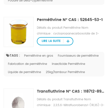
Poudre de bêta-cyperméthrine
Perméthrine N° CAS : 52645-53-1
Détails du produit Perméthrine Nom
chimique : cyclopropanecarboxylate de 3-
phénoxybenzyl-(1R,S)-cis,trans-2,2-diméthyl-
LIRE LA SUITE
3-(2,2-dichlorovinyle) N° CAS : 52645-53-1
Apparence : Liquide collant légèrement jaune-
TAGS :
Perméthrine en gros
Fournisseurs de perméthrine
brun pâle. Peut devenir solide pendant une
longue période de stockage. Formule : C 21 H
Fabrication de perméthrine
insecticide Perméthrine
20 Cl 2 O 2 Poids de la formule : 391,3 Point
Liquide de perméthrine
25kg/tambour Perméthrine
d'ébullition ::200℃/1.33Pa ou 220℃/6.67 Pa
Pression de vapeur : 4,53*10 -5 Pa(25℃)
Viscosité : 250 cp (30 ℃)
Transfluthrine N° CAS : 118712-89-3
Détails du produit Transfluthrine Nom
chimique : 2,3,5,6-tétrafluorobenzyl-(1R,3S)-3-