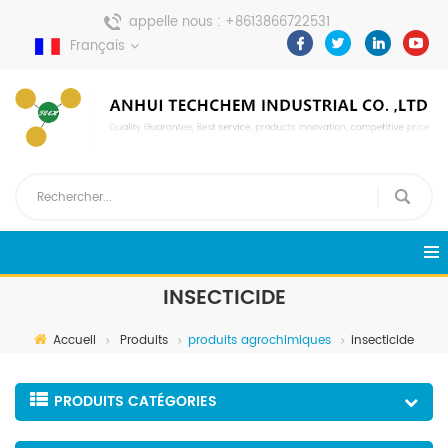
appelle nous :
+8613866722531
Français
envoyer un message :
pweiping@techemi.com
INSECTICIDE
Accueil
Produits
produits agrochimiques
insecticide
PRODUITS CATÉGORIES