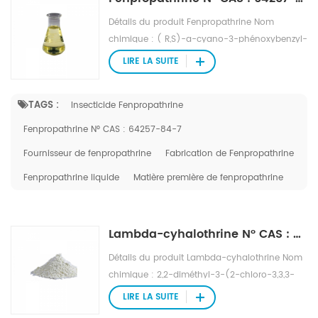
Détails du produit Fenpropathrine Nom
chimique : ( R,S)-a-cyano-3-phénoxybenzyl-
2,2,3,3-tétranéthylcyclopropanecarboxylate N°
LIRE LA SUITE
CAS : 64257-84-7 Apparence : liquide ou
solide jaune-brun (tech.) Formule : C 22 H 23
TAGS :
Insecticide Fenpropathrine
N O 3 Poids moléculaire : 349,4 Point de
fusion : 45-50℃ Pression de vapeur :
Fenpropathrine N° CAS : 64257-84-7
0,733 mPa (20 ℃)
Fournisseur de fenpropathrine
Fabrication de Fenpropathrine
Fenpropathrine liquide
Matière première de fenpropathrine
Lambda-cyhalothrine N° CAS : 91465-08-6
Détails du produit Lambda-cyhalothrine Nom
chimique : 2,2-diméthyl-3-(2-chloro-3,3,3-
trifluoro-1-propényle) ester de
LIRE LA SUITE
cyclopropanecarboxylate-α-cyano-3-