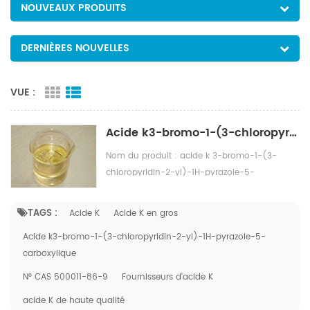
NOUVEAUX PRODUITS
DERNIÈRES NOUVELLES
VUE :
Acide k3-bromo-1-(3-chloropyridin-2-yl)-1H-pyrazole-5-carboxylique CAS NO.500011-86-9
Nom du produit : acide k 3-bromo-1-(3-
chloropyridin-2-yl)-1H-pyrazole-5-
carboxylique N ° CAS. 500011-86-9 Paiement:
T/T Commande minimum: 1000kg Délai de
TAGS :
Acide K
Acide K en gros
livraison : 7-15 jours
Acide k3-bromo-1-(3-chloropyridin-2-yl)-1H-pyrazole-5-
carboxylique
N° CAS 500011-86-9
Fournisseurs d'acide K
acide K de haute qualité