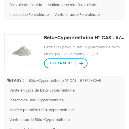
d'ébullition :> 200℃/1.0mmHg Pression de
Fenvalérate liquide
Matière première Fenvalérate
vapeur : 19,2 μPa (20 ℃) Densité :1.175g/cm3
insecticide Fenvalérate
Vente chaude Fenvalérate
(25℃)
Bêta-Cyperméthrine N° CAS : 67375-30-8
Détails du produit Bêta-Cyperméthrine Nom
chimique : 2,2-diméthyl-3-(2,2-
dichlorovinyl)cyclopropanecarboxylate-α-
LIRE LA SUITE
cyano-(3-phénoxy)-benzylester N° CAS :
67375-30-8 Aspect : Cristal ou poudre blanc
TAGS :
Bêta-Cyperméthrine N° CAS : 67375-30-8
ou jaune laiteux Formule : C 22 H 19 Cl 2 N O 3
Poids de la formule : 416,35 Point de fusion ::
Vente en gros de bêta-cyperméthrine
60-65 ℃
Insecticide Bêta-Cyperméthrine
Matière première bêta-cyperméthrine
Vente chaude Bêta-Cyperméthrine