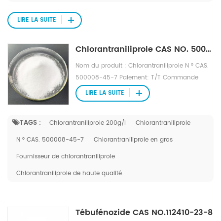
LIRE LA SUITE
Chlorantraniliprole CAS NO. 500008-45-7
Nom du produit : Chlorantraniliprole N ° CAS.
500008-45-7 Paiement: T/T Commande
minimum: 1000kg Délai de livraison : 7-15
LIRE LA SUITE
jours
TAGS :
Chlorantraniliprole 200g/l
Chlorantraniliprole
N ° CAS. 500008-45-7
Chlorantraniliprole en gros
Fournisseur de chlorantraniliprole
Chlorantraniliprole de haute qualité
Tébufénozide CAS NO.112410-23-8