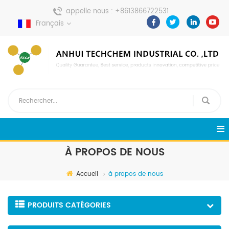
appelle nous :
+8613866722531
Français
envoyer un message :
pweiping@techemi.com
À PROPOS DE NOUS
Accueil
à propos de nous
PRODUITS CATÉGORIES