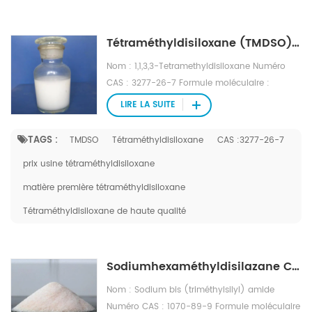
Tétraméthyldisiloxane (TMDSO) CAS : 3277-26-7
Nom : 1,1,3,3-Tetramethyldisiloxane Numéro
CAS : 3277-26-7 Formule moléculaire :
C4H14OSi2 Poids moléculaire : 134,32 Numéro
LIRE LA SUITE
EINECS : 221-906-4 Fichier Mol : 3277-26-
7.mol
TAGS :
TMDSO
Tétraméthyldisiloxane
CAS :3277-26-7
prix usine tétraméthyldisiloxane
matière première tétraméthyldisiloxane
Tétraméthyldisiloxane de haute qualité
Sodiumhexaméthyldisilazane CAS :1070-89-9 (CAS :1070-89-9)
Nom : Sodium bis (triméthylsilyl) amide
Numéro CAS : 1070-89-9 Formule moléculaire