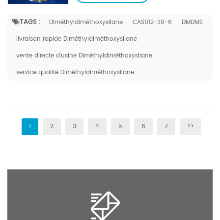
moléculaire : 120,22 Numéro EINECS : 214 189 4
Fichier Mol : 1112-39-6.mol Applications En
TAGS :
Diméthyldiméthoxysilane
CAS1112-39-6
DMDMS
tant qu'agent de contrôle structurel,
prolongateur de chaîne et agent de traitement
livraison rapide Diméthyldiméthoxysilane
des charges, il est largement utilisé dans le
vente directe d'usine Diméthyldiméthoxysilane
traitement du gel de silice organique et du
service qualité Diméthyldiméthoxysilane
noir de carbone blanc. Objectif En tant
qu'agent de contrôle structurel, prolongateur
de chaîne et agent de traitement des charges,
il est largement utilisé dans le traitement du
gel de silice organique et du noir de carbone
1
2
3
4
5
6
7
>>
blanc. Ce produit est utilisé comme agent de
contrôle structurel et prolongateur de chaîne
pour améliorer les performances de traitement
mécanique, prolonger la durée de stockage
des mélanges de caoutchouc et peut
remplacer l'huile de silicone hydroxyle pour
son utilisation. Largement utilisé dans le
traitement du silicone organique et du noir de