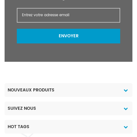
carbone blanc. Objectif Le
diméthyldiméthoxysilane est utilisé comme
agent de contrôle structurel et prolongateur
de chaîne pour améliorer les performances de
traitement mécanique, prolonger la durée de
ENVOYER
stockage des mélanges de caoutchouc et
peut remplacer l'huile de silicone hydroxy.
Largement utilisé dans le traitement du
silicone organique et du noir de carbone
blanc.
NOUVEAUX PRODUITS
SUIVEZ NOUS
HOT TAGS