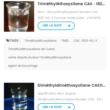
Triméthyléthoxysilane CAS : 1825-62-3
Nom : Ethoxytrimethylsilane Numéro CAS :
1825-62-3 Formule moléculaire : C5H14OSi
Poids moléculaire : 118,25 Numéro EINECS :
LIRE LA SUITE
217-370-6 Fichier Mol : 1825-62-3.mol
TAGS :
Triméthyléthoxysilane
TMES
CAS :1825-62-3
Triméthyléthoxysilane de l'usine
vente directe d'usine Triméthyléthoxysilane
agent de bouchage
Diméthyldiméthoxysilane CAS1112-39-6 DMDMS
spécification Nom anglais :
Diméthyldiméthoxysilane Numéro CAS : 1112-
39-6 Formule moléculaire : C4H12O2Si Poids
LIRE LA SUITE