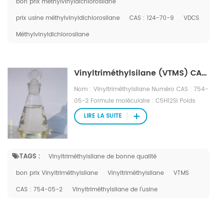
bon prix méthylvinyldichlorosilane
prix usine méthylvinyldichlorosilane
CAS : 124-70-9
VDCS
Méthylvinyldichlorosilane
Vinyltriméthylsilane (VTMS) CAS : 754-05-2
Nom : Vinyltriméthylsilane Numéro CAS : 754-
05-2 Formule moléculaire : C5H12Si Poids
moléculaire : 100,23 Numéro EINECS : 212-042-
LIRE LA SUITE
9 Fichier Mol : 754-05-2.mol
TAGS :
Vinyltriméthylsilane de bonne qualité
bon prix Vinyltriméthylsilane
Vinyltriméthylsilane
VTMS
CAS : 754-05-2
Vinyltriméthylsilane de l'usine