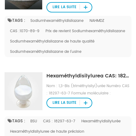
: C6H18NNaSi2 Poids moléculaire : 183,37
LIRE LA SUITE
Numéro EINECS : 213 983-8 Fichier Mol : 1070-
89-9.mol
TAGS :
Sodiumhexaméthyldisilazane
NAHMDZ
CAS :1070-89-9
Prix ​​de revient Sodiumhexaméthyldisilazane
Sodiumhexaméthyldisilazane de haute qualité
Sodiumhexaméthyldisilazane de l'usine
Hexaméthyldisilylurea CAS: 18297-63-7 (BSU)
Nom : 1,3-Bis (triméthylsilyl)urée Numéro CAS
: 18297-63-7 Formule moléculaire :
C7H20N2OSi2 Poids moléculaire : 204,42
LIRE LA SUITE
Numéro EINECS : 242-177-9 Fichier Mol :
18297-63-7.mol
TAGS :
BSU
CAS : 18297-63-7
Hexaméthyldisilylurée
Hexaméthyldisilyluree de haute précision