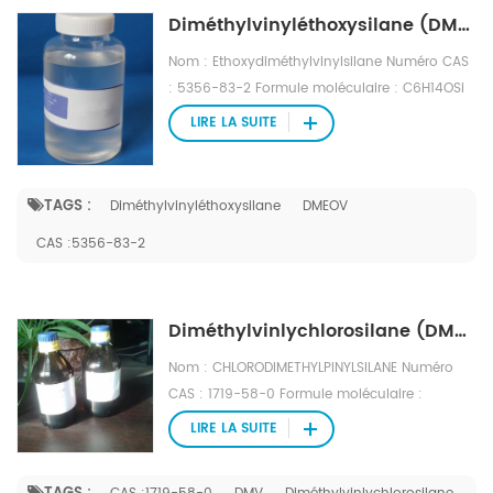
Diméthylvinyléthoxysilane (DMEOV) CAS : 5356-83-2
Nom : Ethoxydiméthylvinylsilane Numéro CAS
: 5356-83-2 Formule moléculaire : C6H14OSi
Poids moléculaire : 130,26 Numéro EINECS :
LIRE LA SUITE
226-341-7 Fichier Mol : 5356-83-2.mol
TAGS :
Diméthylvinyléthoxysilane
DMEOV
CAS :5356-83-2
Diméthylvinlychlorosilane (DMV) CAS : 1719-58-0
Nom : CHLORODIMETHYLPINYLSILANE Numéro
CAS : 1719-58-0 Formule moléculaire :
C4H9ClSi Poids moléculaire : 120,65 Numéro
LIRE LA SUITE
EINECS : 217-007-1 Fichier Mol : 1719-58-0.mol