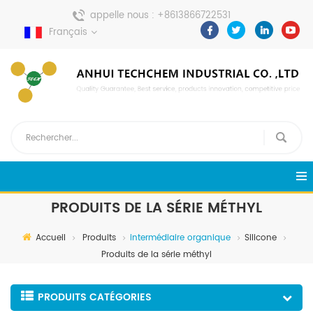
appelle nous :
+8613866722531
Français
envoyer un message :
pweiping@techemi.com
PRODUITS DE LA SÉRIE MÉTHYL
Accueil
Produits
intermédiaire organique
Silicone
Produits de la série méthyl
PRODUITS CATÉGORIES