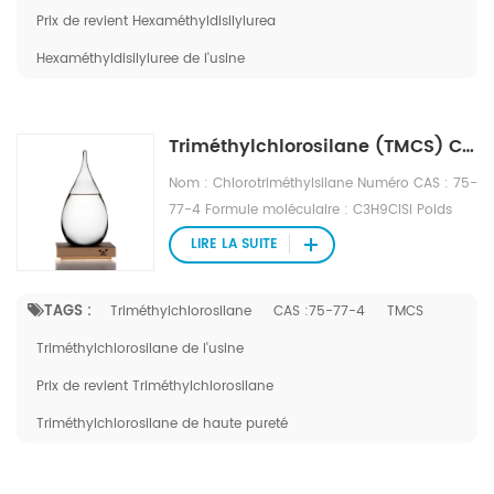
Prix ​​de revient Hexaméthyldisilylurea
Hexaméthyldisilyluree de l'usine
Triméthylchlorosilane (TMCS) CAS : 75-77-4
Nom : Chlorotriméthylsilane Numéro CAS : 75-
77-4 Formule moléculaire : C3H9ClSi Poids
moléculaire : 108,64 Numéro EINECS : 200-
LIRE LA SUITE
900-5 Fichier Mol : 75-77-4.mol
TAGS :
Triméthylchlorosilane
CAS :75-77-4
TMCS
Triméthylchlorosilane de l'usine
Prix ​​de revient Triméthylchlorosilane
Triméthylchlorosilane de haute pureté