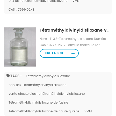
prix usine tétraméthyldivinyldisilazane
VMN
CAS : 7691-02-3
Tétraméthyldivinyldisiloxane VMM CAS :2627-95-4
Nom : 1,1,3,3-Tetramethyldisiloxane Numéro
CAS : 3277-26-7 Formule moléculaire :
C4H14OSi2 Poids moléculaire : 134,32 Numéro
LIRE LA SUITE
EINECS : 221-906-4 Fichier Mol : 3277-26-
7.mol
TAGS :
Tétraméthyldivinyldisiloxane
bon prix Tétraméthyldivinyldisiloxane
vente directe d'usine tétraméthyldivinyldisiloxane
Tétraméthyldivinyldisiloxane de l'usine
Tétraméthyldivinyldisiloxane de haute qualité
VMM