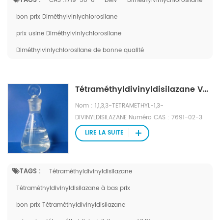
TAGS :
CAS :1719-58-0
DMV
Diméthylvinlychlorosilane
bon prix Diméthylvinlychlorosilane
prix usine Diméthylvinlychlorosilane
Diméthylvinlychlorosilane de bonne qualité
Tétraméthyldivinyldisilazane VMN CAS : 7691-02-3
Nom : 1,1,3,3-TETRAMETHYL-1,3-
DIVINYLDISILAZANE Numéro CAS : 7691-02-3
Formule moléculaire : C8H19NSi2 Poids
LIRE LA SUITE
moléculaire : 185,41 Numéro EINECS : 231-701-1
Fichier Mol : 7691-02-3. mole
TAGS :
Tétraméthyldivinyldisilazane
Tétraméthyldivinyldisilazane à bas prix
bon prix Tétraméthyldivinyldisilazane