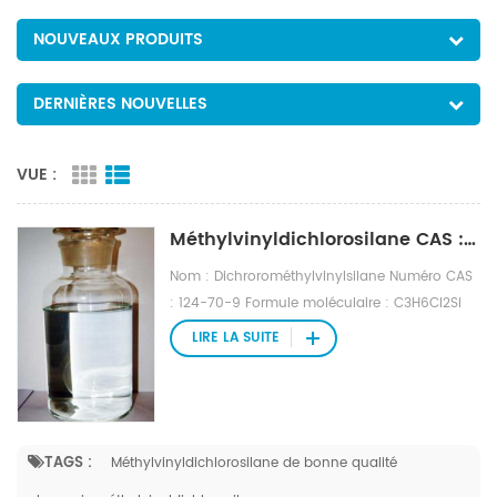
NOUVEAUX PRODUITS
DERNIÈRES NOUVELLES
VUE :
Méthylvinyldichlorosilane CAS : 124-70-9 (VDCS)
Nom : Dichrorométhylvinylsilane Numéro CAS
: 124-70-9 Formule moléculaire : C3H6Cl2Si
Poids moléculaire : 141,07 Numéro EINECS :
LIRE LA SUITE
204-710-3 Fichier Mol : 124-70-9.mol
TAGS :
Méthylvinyldichlorosilane de bonne qualité