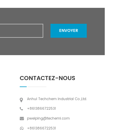
ENVOYER
CONTACTEZ-NOUS
Anhui Techchem Industrial Co.,Ltd.
+8613866722531
pweiping@techemi.com
+8613866722531