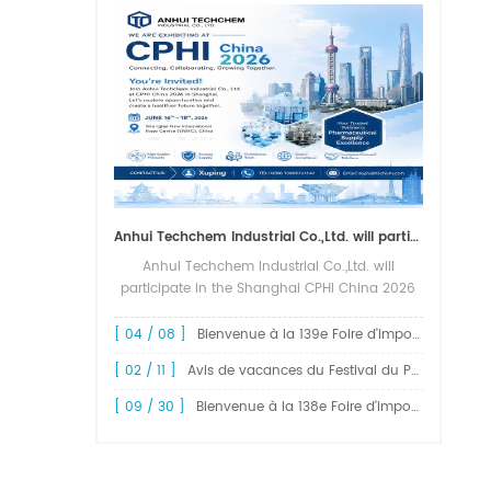
Anhui Techchem Industrial Co.,Ltd. will participate in the Shanghai CPHI China 2026 exhibition.
Anhui Techchem Industrial Co.,Ltd. will
participate in the Shanghai CPHI China 2026
exhibition. The 24th CPHI China 2026 will
grandly kick off at the Shanghai New
[ 04 / 08 ]
Bienvenue à la 139e Foire d'import-export de Chine, la Foire de Canton
International Expo Center from June 1...
[ 02 / 11 ]
Avis de vacances du Festival du Printemps 2026 !
[ 09 / 30 ]
Bienvenue à la 138e Foire d'import-export de Chine