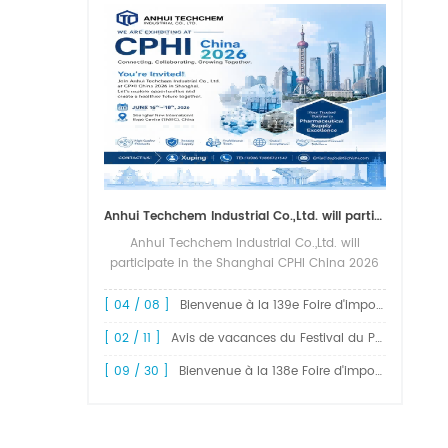
Anhui Techchem Industrial Co.,Ltd. will participate in the Shanghai CPHI China 2026 exhibition.
Anhui Techchem Industrial Co.,Ltd. will
participate in the Shanghai CPHI China 2026
exhibition. The 24th CPHI China 2026 will
grandly kick off at the Shanghai New
[ 04 / 08 ]
Bienvenue à la 139e Foire d'import-export de Chine, la Foire de Canton
International Expo Center from June 1...
[ 02 / 11 ]
Avis de vacances du Festival du Printemps 2026 !
[ 09 / 30 ]
Bienvenue à la 138e Foire d'import-export de Chine