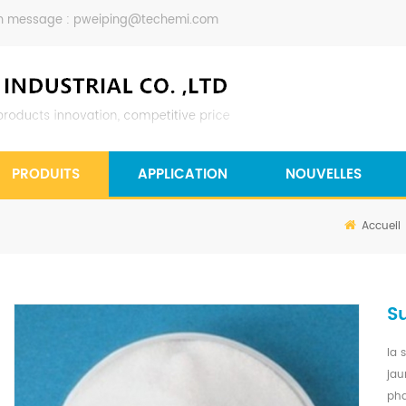
n message :
pweiping@techemi.com
PRODUITS
APPLICATION
NOUVELLES
Accueil
S
la 
jau
ph