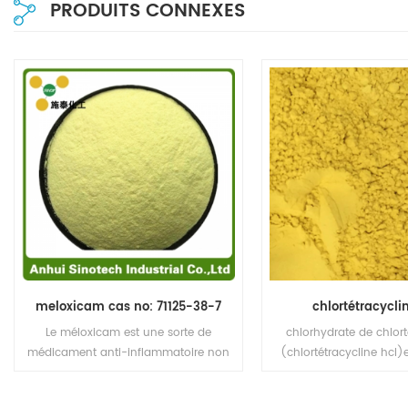
PRODUITS CONNEXES
meloxicam cas no: 71125-38-7
chlortétracycli
Le méloxicam est une sorte de
chlorhydrate de chlort
médicament anti-inflammatoire non
(chlortétracycline hcl)
stéroïdien énol, qui a des effets anti-
médecine. Les genres, les
inflammatoires, analgésiques et
à large spectre con