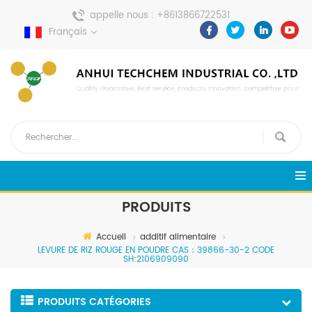
appelle nous :
+8613866722531
Français
envoyer un message :
pweiping@techemi.com
PRODUITS
Accueil
additif alimentaire
LEVURE DE RIZ ROUGE EN POUDRE CAS：39866-30-2 CODE
SH:2106909090
PRODUITS CATÉGORIES