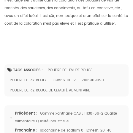
Il est largement utilisé dans la coloration des produits de viande
marinés, des saucisses, des condiments, du tofu en conserve, etc.,
avec un effet idéal. Il est sûr, non toxique et a un effet sur la santé. Le
coût de la coloration n'est pas élevé et il est pratique à utiliser.
TAGS ASSOCIÉS :
POUDRE DE LEVURE ROUGE
POUDRE DE RIZ ROUGE
39866-30-2
2106909090
POUDRE DE RIZ ROUGE DE QUALITÉ ALIMENTAIRE
Précédent :
Gomme xanthane CAS：11138-66-2 Qualité
alimentaire Qualité industrielle
Prochaine :
saccharine de sodium 8-12mesh, 20-40