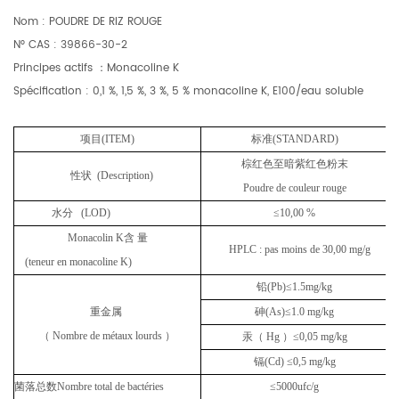
Nom : POUDRE DE RIZ ROUGE
N° CAS : 39866-30-2
Principes actifs
：
Monacoline K
Spécification
:
0,1 %, 1,5 %, 3 %, 5 % monacoline K, E100/eau soluble
项目
(ITEM)
标准
(STANDARD)
棕红色至暗紫红色粉末
性状
(Description)
Poudre de couleur rouge
水分
(LOD)
≤10,00 %
Monacolin K
含 量
HPLC : pas moins de 30,00 mg/g
(teneur en monacoline K)
铅
(Pb)≤1.5mg/kg
重金属
砷
(As)≤1.0 mg/kg
（
Nombre de métaux lourds
）
汞（
Hg
）
≤0,05 mg/kg
镉
(Cd) ≤0,5 mg/kg
菌落总数
Nombre total de bactéries
≤5000ufc/g