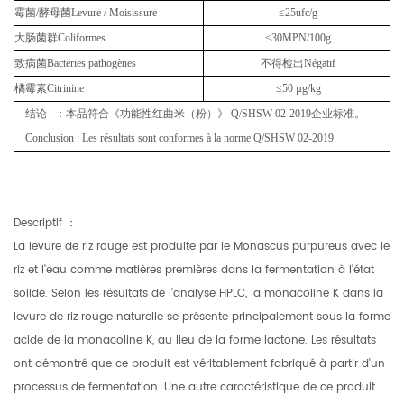
霉菌
/
酵母菌
Levure / Moisissure
≤25ufc/g
大肠菌群
Coliformes
≤30MPN/100g
致病菌
Bactéries pathogènes
不得检出
Négatif
橘霉素
Citrinine
≤50 µg/kg
结论
：本品符合《功能性红曲米（粉）》
Q/SHSW 02-2019
企业标准。
Conclusion : Les résultats sont conformes à la norme Q/SHSW 02-2019.
Descriptif
：
La levure de riz rouge est produite par le Monascus purpureus avec le
riz et l'eau comme matières premières dans la fermentation à l'état
solide. Selon les résultats de l'analyse HPLC, la monacoline K dans la
levure de riz rouge naturelle se présente principalement sous la forme
acide de la monacoline K, au lieu de la forme lactone. Les résultats
ont démontré que ce produit est véritablement fabriqué à partir d'un
processus de fermentation. Une autre caractéristique de ce produit