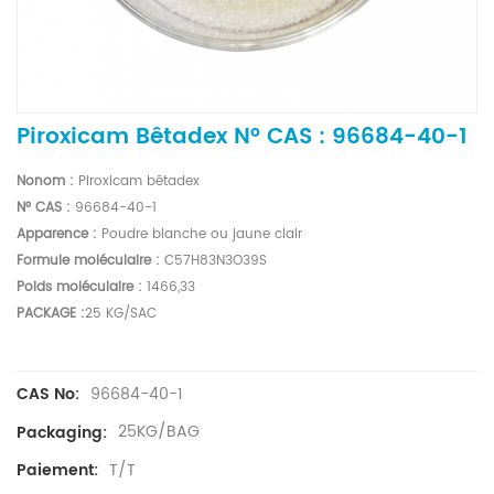
Piroxicam Bêtadex N° CAS : 96684-40-1
No
nom :
Piroxicam bêtadex
N° CAS :
96684-40-1
Apparence :
Poudre blanche ou jaune clair
Formule moléculaire :
C57H83N3O39S
Poids moléculaire :
1466,33
PACKAGE :
25 KG/SAC
96684-40-1
CAS No:
25KG/BAG
Packaging:
T/T
Paiement: