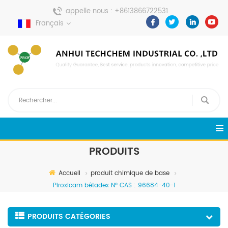
appelle nous :
+8613866722531
Français
envoyer un message :
pweiping@techemi.com
PRODUITS
Accueil
produit chimique de base
Piroxicam bêtadex N° CAS : 96684-40-1
PRODUITS CATÉGORIES