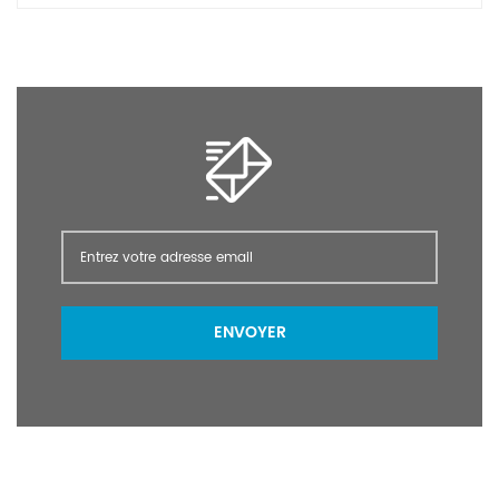
analgésiques et antipyrétiques. l'inhibition sélective de la cox-2
sur la cox-1 est faible, de sorte qu'il existe peu de réactions
indésirables dans le système digestif.
ENVOYER