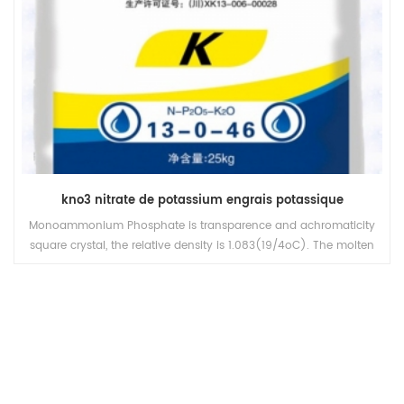
kno3 nitrate de potassium engrais potassique
Monoammonium Phosphate is transparence and achromaticity
square crystal, the relative density is 1.083(19/4oC). The molten
point is 180oC. The refractive index is 1.479. It is easily soluble in
water, tinily soluble in ethanol, not soluble in acetone, acetic acid.