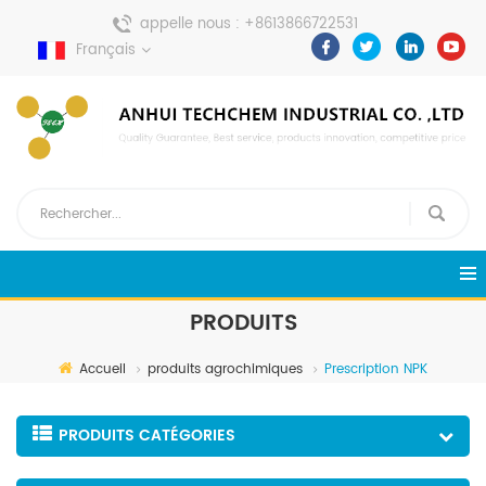
appelle nous :
+8613866722531
Français
envoyer un message :
pweiping@techemi.com
PRODUITS
Accueil
produits agrochimiques
Prescription NPK
PRODUITS CATÉGORIES