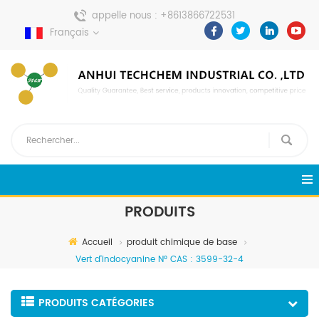
appelle nous :
+8613866722531
Français
envoyer un message :
pweiping@techemi.com
PRODUITS
Accueil
produit chimique de base
Vert d'indocyanine N° CAS : 3599-32-4
PRODUITS CATÉGORIES