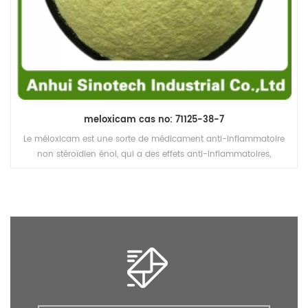
meloxicam cas no: 71125-38-7
Le méloxicam est une sorte de médicament anti-inflammatoire
non stéroïdien énol, qui a des effets anti-inflammatoires,
analgésiques et antipyrétiques. l'inhibition sélective de la cox-2
sur la cox-1 est faible, de sorte qu'il existe peu de réactions
indésirables dans le système digestif.