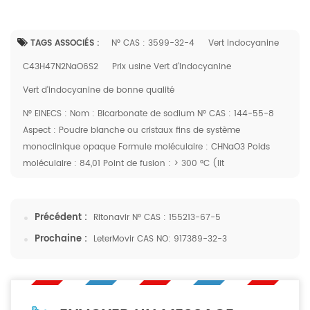
TAGS ASSOCIÉS :
N° CAS : 3599-32-4
Vert indocyanine
C43H47N2NaO6S2
Prix ​​usine Vert d'Indocyanine
Vert d'indocyanine de bonne qualité
N° EINECS : Nom : Bicarbonate de sodium N° CAS : 144-55-8
Aspect : Poudre blanche ou cristaux fins de système
monoclinique opaque Formule moléculaire : CHNaO3 Poids
moléculaire : 84,01 Point de fusion : > 300 °C (lit
Précédent :
Ritonavir N° CAS : 155213-67-5
Prochaine :
LeterMovir CAS NO: 917389-32-3