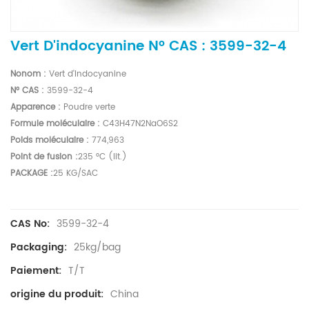
Vert D'indocyanine N° CAS : 3599-32-4
No
nom :
Vert d'Indocyanine
N° CAS :
3599-32-4
Apparence :
Poudre verte
Formule moléculaire :
C43H47N2NaO6S2
Poids moléculaire :
774,963
Point de fusion :
235 °C (lit.)
PACKAGE :
25 KG/SAC
3599-32-4
CAS No:
25kg/bag
Packaging:
T/T
Paiement:
China
origine du produit: