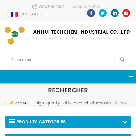
appelle nous :
+8613866722531
Français
envoyer un message :
pweiping@techemi.com
RECHERCHER
high-quality-fatty-alcohol-ethoxylate-12-mol
Accueil
PRODUITS CATÉGORIES