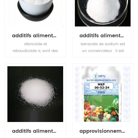
cristal blanc ou en
sucré que le saccharose
poudre cristalline, point
etc.
de fusion> 250 ° c (lit.).
additifs alimentaires édulcorants stevia
additifs alimentaires édulcorants benzoate de sodium
stévioside et
benzoate de sodium est
rebaudioside a, sont des
un conservateur . il est
constituants naturels de
bactériostatique et
la plante
fongistatique dans des
steviarebaudiana
conditions acides.
bertoni. à la fois le
c'estutilisé le plus
stévioside et le
souvent dans les
rébaudioside sont 250 ~
aliments acides tels que
480fois plus sucré que le
les vinaigrettes
saccharose, et ont le
(vinaigre), boissons
potentiel de
gazeuses (acide
servirédulcorants non
carbonique), confitures
caloriques .
et jus de fruits (acide
additifs alimentaires exhausteur de goût msg
approvisionnement d'usine phosphate monopotassique
citrique), cornichons