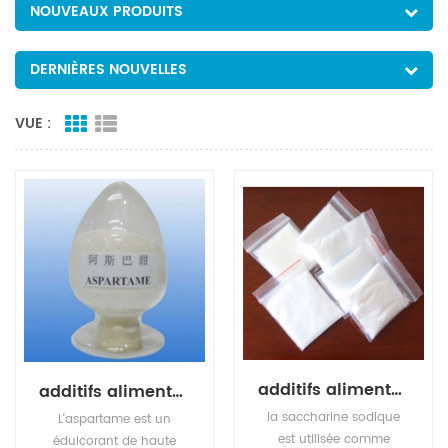
NOUVEAUX PRODUITS
DERNIÈRES NOUVELLES
VUE :
additifs alimentaires édulcorants sodium saccharine
additifs alimentaires édulcorants aspartame
la saccharine sodique
L'aspartame est un
est utilisée comme
édulcorant de haute