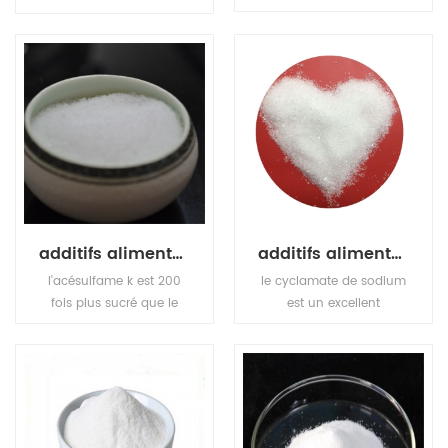
édulcorant et stabilisant
intensité également
non nutritif dans une
identifié comme ester n-
variété d'aliments et de
l-alpha-aspartyl-l-
boissons.
phénylalanine-1-
méthylique. c'est un
édulcorant granulaire
blanc, inodore, cristallin)
ayant un goût sucré.
additifs alimentaires édulcorants acésulfame-k
additifs alimentaires édulcorants cyclamate de sodium
l'acésulfame k est 200
le cyclamate de sodium
fois plus sucré que le
est un excellent
saccharose (sucre de
édulcorant qui peut
table), c'est un
couvrir le goût amer. il
édulcorant cristallin très
est sans danger pour
stable dont la structure
l'homme et a sans sucre
chimique est similaire à
et faible en calories, bien
la saccharine. il existe en
que 30-50 fois plus