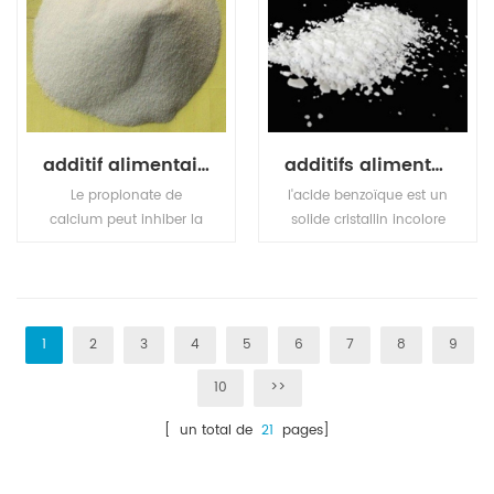
vegetables.
180oC. The refractive
index is 1.479. It is easily
soluble in water, tinily
soluble in ethanol, not
soluble in acetone,
acetic acid.
additif alimentaire conservateur propionate de calcium
additifs alimentaires conservateur acide benzoïque
Le propionate de
l'acide benzoïque est un
calcium peut inhiber la
solide cristallin incolore
croissance de certaines
et un acide carboxylique
moisissures et bactéries
aromatique simple.
et est largement utilisé
dans les produits
céréaliers comme le
1
2
3
4
5
6
7
8
9
pain.
10
>>
[ un total de
21
pages]