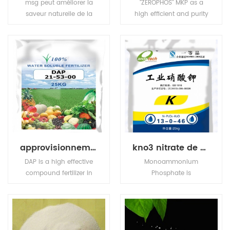
(vinaigre) et
msg peut améliorer la
"ZEROPHOS" MKP as a
condiments.
saveur naturelle de la
high efficient and purity
viande, de la volaille, du
compound fertilizer, has
poisson et des légumes,
high nutrition ingredient,
et est une saveur
also MKP has stable
populaire.
chemical property, it is
odorless, tasteless, non
toxic, easily to dissolve in
water and hard to get
caked.
approvisionnement d'usine di phosphate d'ammonium (dap)
kno3 nitrate de potassium engrais potassique
DAP is a high effective
Monoammonium
compound fertilizer in
Phosphate is
agriculture. It provides
transparence and
the correct proportion of
achromaticity square
phosphate and nitrogen
crystal, the relative
needed for farming
density is 1.083(19/4oC).
wheat, barley and
The molten point is