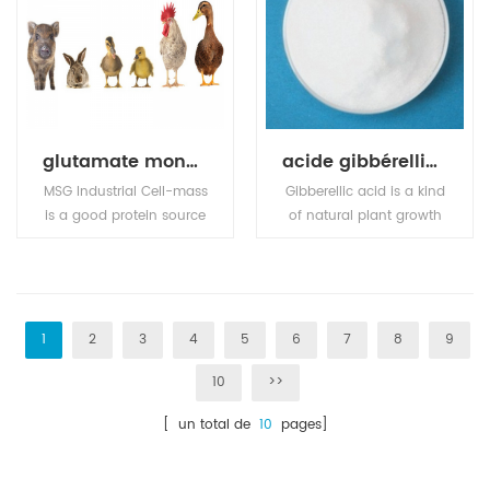
solvants organiques.
pharmaceutiques et les
industries du
caoutchouc.
glutamate monosodique (msg)
acide gibbérellique
MSG Industrial Cell-mass
Gibberellic acid is a kind
is a good protein source
of natural plant growth
and substitute of animal
regulator, promote crop
sourced protein (e.g. fish
growth, early mature,
meal, pork meal, etc.) in
improve quality and
pourtry, livestocks, and
increase production. It
aquafeed industries.
can be used for rice,
1
2
3
4
5
6
7
8
9
wheat and barley,
10
>>
cotton, fruit, vegetables
and other crops,
[ un total de
10
pages]
promote its growth,
sprout, blossom and
bear fruit.