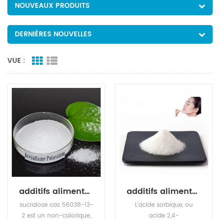
NOUVEAUX PRODUITS
DERNIÈRES NOUVELLES
VUE :
additifs alimentaires édulcorants sucralose
additifs alimentaires édulcorants acide sorbique
sucralose cas 56038-13-
L'acide sorbique, ou
2 est un non-calorique,
acide 2,4-