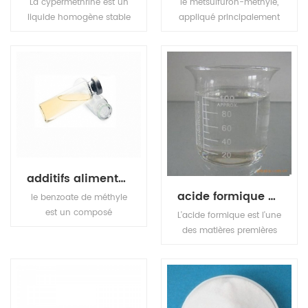
La cyperméthrine est un
le metsulfuron-méthyle,
liquide homogène stable
appliqué principalement
ou un liquide collant
dans le blé, l'orge,
jaune. pas de matières
l'avoine, etc., permet de
en suspension visibles et
lutter contre la plupart
de précipitations.
des mauvaises herbes à
feuilles larges et
certaines graminées.
additifs alimentaires édulcorants acide benzoïque méthyle
acide formique chimique basique
le benzoate de méthyle
est un composé
L'acide formique est l'une
organique. c'est un ester
des matières premières
avec la formule
chimiques organiques
chimique c6h5co2ch3.
de base, largement
c'est un liquide incolore
utilisé dans les
peu soluble dans l'eau,
pesticides, le cuir, les
mais miscible avec les
colorants, les produits