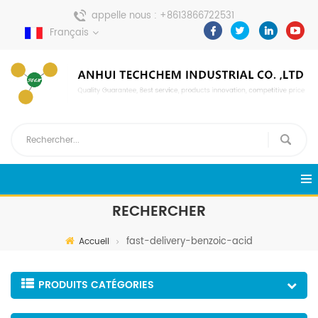
appelle nous :
+8613866722531
Français
envoyer un message :
pweiping@techemi.com
RECHERCHER
fast-delivery-benzoic-acid
Accueil
PRODUITS CATÉGORIES