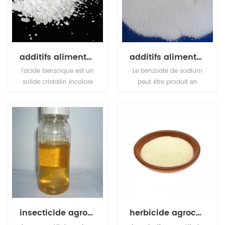
forte acidité, soluble
dans l'eau.
additifs alimentaires conservateur acide benzoïque
additifs alimentaires conservateur benzoate de potassium
l'acide benzoïque est un
Le benzoate de sodium
solide cristallin incolore
peut être produit en
et un acide carboxylique
faisant réagir l'hydroxyde
aromatique simple.
de sodium avec l'acide
benzoïque. Le benzoate
de potassium (e212), le
sel de potassium de
l'acide benzoïque, est un
conservateur alimentaire
qui inhibe la croissance
des moisissures, des
levures et de certaines
bactéries.
insecticide agrochimique cyperméthrine
herbicide agrochimique metsulfuron-méthyle