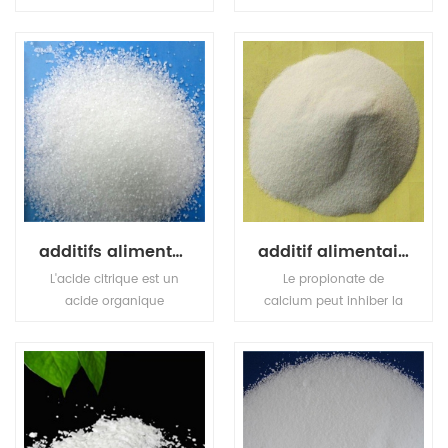
de haute intensité
hexadiénoïque, est un
édulcorant à base de
composé organique
sucre, 600 à 650 fois
naturel utilisé comme
plus sucré que le sucre
conservateur alimentaire
de canne Le .sucralose
, L'acide sorbique est un
conserve sa douceur
solide incolore
dans une large gamme
légèrement soluble dans
de conditions de
l'eau qui se sublime
température et de
facilement.
stockage dans diverses
applications.
additifs alimentaires agent aigre acide citrique anhydre
additif alimentaire conservateur propionate de calcium
L'acide citrique est un
Le propionate de
acide organique
calcium peut inhiber la
important, également
croissance de certaines
connu sous le nom
moisissures et bactéries
d'acide citrique, cristaux
et est largement utilisé
incolores, contenant
dans les produits
souvent une molécule
céréaliers comme le
d'eau cristalline, inodore,
pain.