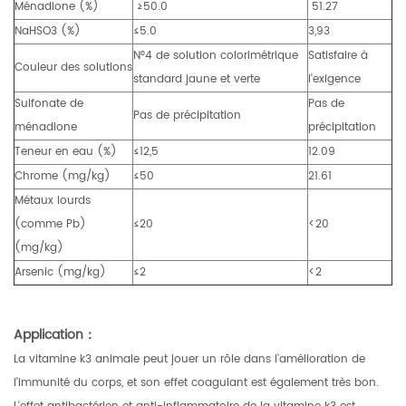
Ménadione (%)
≥50.0
51.27
NaHSO3 (%)
≤5.0
3,93
N°4 de solution colorimétrique
Satisfaire à
Couleur des solutions
standard jaune et verte
l'exigence
Sulfonate de
Pas de
Pas de précipitation
ménadione
précipitation
Teneur en eau (%)
≤12,5
12.09
Chrome (mg/kg)
≤50
21.61
Métaux lourds
(comme Pb)
≤20
<20
(mg/kg)
Arsenic (mg/kg)
≤2
<2
Application：
La vitamine k3 animale peut jouer un rôle dans l'amélioration de
l'immunité du corps, et son effet coagulant est également très bon.