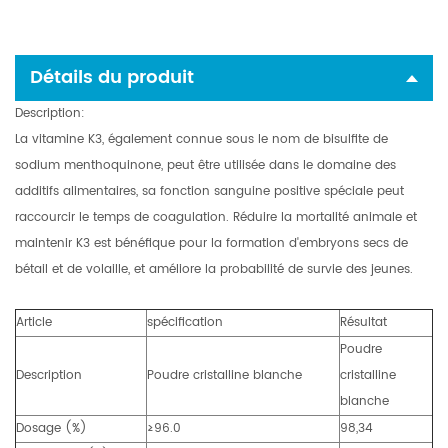
Détails du produit
Description:
La vitamine K3, également connue sous le nom de bisulfite de
sodium menthoquinone, peut être utilisée dans le domaine des
additifs alimentaires, sa fonction sanguine positive spéciale peut
raccourcir le temps de coagulation. Réduire la mortalité animale et
maintenir K3 est bénéfique pour la formation d'embryons secs de
bétail et de volaille, et améliore la probabilité de survie des jeunes.
Article
spécification
Résultat
Poudre
Description
Poudre cristalline blanche
cristalline
blanche
Dosage (%)
≥96.0
98,34