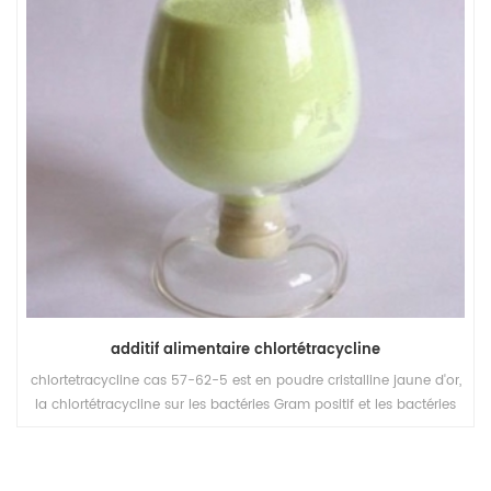
additif alimentaire chlortétracycline
chlortetracycline cas 57-62-5 est en poudre cristalline jaune d'or,
la chlortétracycline sur les bactéries Gram positif et les bactéries
Gram négatif ont été inhibées, mais le traitement des maladies du
bétail et de la volaille telles que la fièvre typhoïde, la dysenterie.