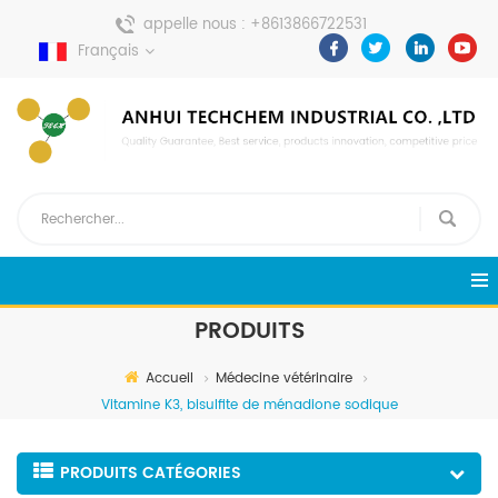
appelle nous :
+8613866722531
Français
envoyer un message :
pweiping@techemi.com
PRODUITS
Accueil
Médecine vétérinaire
Vitamine K3, bisulfite de ménadione sodique
PRODUITS CATÉGORIES