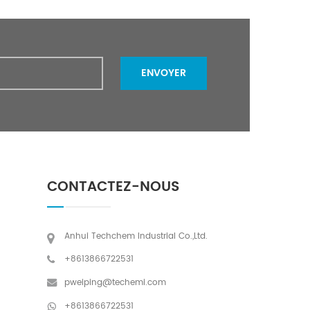
ENVOYER
CONTACTEZ-NOUS
Anhui Techchem Industrial Co.,Ltd.
+8613866722531
pweiping@techemi.com
+8613866722531