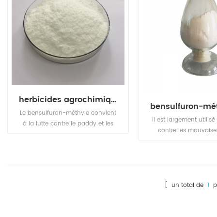
herbicides agrochimiques bensulfuron-méthyle
Le bensulfuron-méthyle convient
il est largement utilisé
à la lutte contre le paddy et les
contre les mauvaise
mauvaises herbes à feuilles
annuelles et vivaces 
larges vivaces et les carex.
larges et les carex 
rizières, les semis dir
champs de transpla
[ un total de
1
p