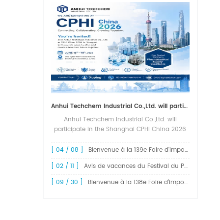
Anhui Techchem Industrial Co.,Ltd. will participate in the Shanghai CPHI China 2026 exhibition.
Anhui Techchem Industrial Co.,Ltd. will
participate in the Shanghai CPHI China 2026
exhibition. The 24th CPHI China 2026 will
grandly kick off at the Shanghai New
[ 04 / 08 ]
Bienvenue à la 139e Foire d'import-export de Chine, la Foire de Canton
International Expo Center from June 1...
[ 02 / 11 ]
Avis de vacances du Festival du Printemps 2026 !
[ 09 / 30 ]
Bienvenue à la 138e Foire d'import-export de Chine