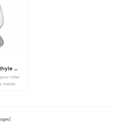
bensulfuron-méthyle 96% tc 10% wp 30% wp 60% wg, 60df
 pour lutter
s herbes
à feuilles
dans les
ects et les
ntation
ages]