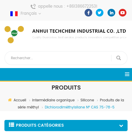
appelle nous :
+8613866722531
Français
envoyer un message :
pweiping@techemi.com
PRODUITS
Accueil
intermédiaire organique
Silicone
Produits de la
série méthyl
Dichlorodiméthylsilane N° CAS 75-78-5
PRODUITS CATÉGORIES