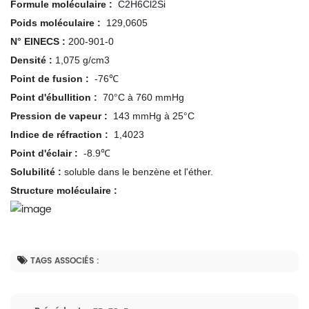
Formule moléculaire :
C2H6Cl2Si
Poids moléculaire :
129,0605
N°
EINECS
:
200-901-0
Densité :
1,075 g/cm3
Point de fusion :
-76℃
Point d'ébullition :
70°C à 760 mmHg
Pression de vapeur :
143 mmHg à 25°C
Indice de réfraction :
1,4023
Point d'éclair :
-8.9℃
Solubilité :
soluble dans le benzène et l'éther.
Structure moléculaire
:
TAGS ASSOCIÉS :