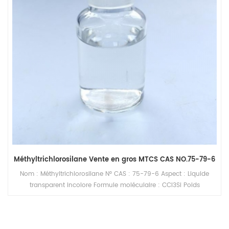
Méthyltrichlorosilane Vente en gros MTCS CAS NO.75-79-6
Nom : Méthyltrichlorosilane N° CAS : 75-79-6 Aspect : Liquide
transparent incolore Formule moléculaire : CCl3Si Poids
moléculaire : 146,4536 Densité relative (eau = 1) : 1,28 Point
d'éclair : -9 ℃ (coupe fermée) Point de fusion : -90 ℃ Point
d'ébullition : 66℃