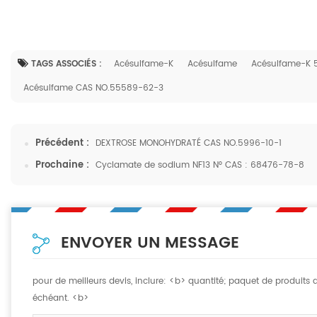
TAGS ASSOCIÉS :
Acésulfame-K
Acésulfame
Acésulfame-K 
Acésulfame CAS NO.55589-62-3
Précédent :
DEXTROSE MONOHYDRATÉ CAS NO.5996-10-1
Prochaine :
Cyclamate de sodium NF13 N° CAS : 68476-78-8
ENVOYER UN MESSAGE
pour de meilleurs devis, inclure: <b> quantité; paquet de produits
échéant. <b>