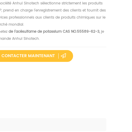
société Anhui Sinotech sélectionne strictement les produits
, prend en charge l'enregistrement des clients et fournit des
vices professionnels aux clients de produits chimiques sur le
ché mondial.
hetez
de l'acésulfame de potassium CAS NO.55589-62-3,
je
ande Anhui Sinotech.
CONTACTER MAINTENANT