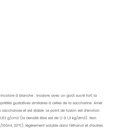
incolore à blanche ; Inodore, avec un goût sucré fort, la
riétés gustatives similaires à celles de la saccharine. Amer
 saccharose et est stable. Le point de fusion est d'environ
,83 g/cm3 (la densité libre est de 1,1 à 1,3 kg/dm3). Non
100ml, 20℃), légèrement soluble dans l'éthanol et d'autres