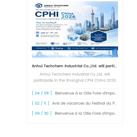
Anhui Techchem Industrial Co.,Ltd. will participate in the Shanghai CPHI China 2026 exhibition.
Anhui Techchem Industrial Co.,Ltd. will
participate in the Shanghai CPHI China 2026
exhibition. The 24th CPHI China 2026 will
grandly kick off at the Shanghai New
[ 04 / 08 ]
Bienvenue à la 139e Foire d'import-export de Chine, la Foire de Canton
International Expo Center from June 1...
[ 02 / 11 ]
Avis de vacances du Festival du Printemps 2026 !
[ 09 / 30 ]
Bienvenue à la 138e Foire d'import-export de Chine