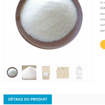
La 
GMP
ser
mar
Ac
dem
DÉTAILS DU PRODUIT