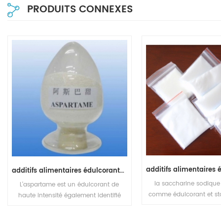
PRODUITS CONNEXES
additifs alimentaires édulcorants aspartame
la saccharine sodique 
L'aspartame est un édulcorant de
comme édulcorant et sta
haute intensité également identifié
nutritif dans une variété
comme ester n-l-alpha-aspartyl-l-
de boissons
phénylalanine-1-méthylique. c'est un