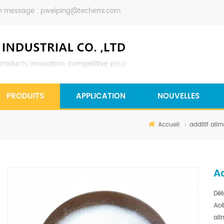
n message :
pweiping@techemi.com
PRODUITS
APPLICATION
NOUVELLES
Accueil
additif alim
A
Dét
Acé
ali