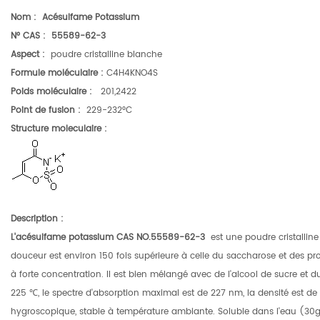
Nom
:
Acésulfame Potassium
N° CAS :
55589-62-3
Aspect :
poudre cristalline blanche
Formule moléculaire :
C4H4KNO4S
Poids moléculaire :
201,2422
Point de fusion :
229-232°C
Structure moleculaire
:
Description
:
L'acésulfame potassium CAS NO.55589-62-3
est une poudre cristalline 
douceur est environ 150 fois supérieure à celle du saccharose et des prop
à forte concentration.
Il est bien mélangé avec de l'alcool de sucre et du
225 ℃, le spectre d'absorption maximal est de 227 nm, la densité est de 1
hygroscopique, stable à température ambiante. Soluble dans l'eau (30g/