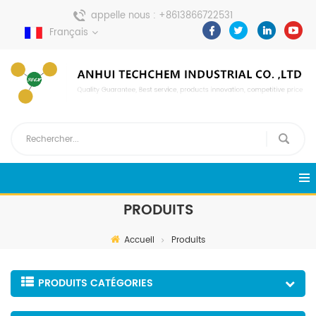
appelle nous :
+8613866722531
Français
envoyer un message :
pweiping@techemi.com
PRODUITS
Accueil
Produits
PRODUITS CATÉGORIES