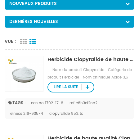
NOUVEAUX PRODUITS
DERNIÈRES NOUVELLES
VUE :
Herbicide Clopyralide de haute qualité 95% TC
Nom du produit Clopyralide Catégorie de
produit Herbicide Nom chimique Acide 3,6-
dichloro-2-pyridinecarboxylique CAS 1702-
LIRE LA SUITE
17-6 Formule moléculaire C6 H3Cl2 NO2
Masse moléculaire 192 Application
TAGS :
cas no 1702-17-6
mf c6h3cl2no2
Utilisations Contrôle en post-levée de
einecs 216-935-4
clopyralide 95% tc
nombreuses mauvaises herbes à feuilles
larges annuelles et vivaces des familles
Polygonaceae, Compositae, Leguminosae et
Umbelliferae, dans la betterave à sucre, la
Herbicide de haute qualité Clopyralid 30%SC 300g/l sl 75%WDG