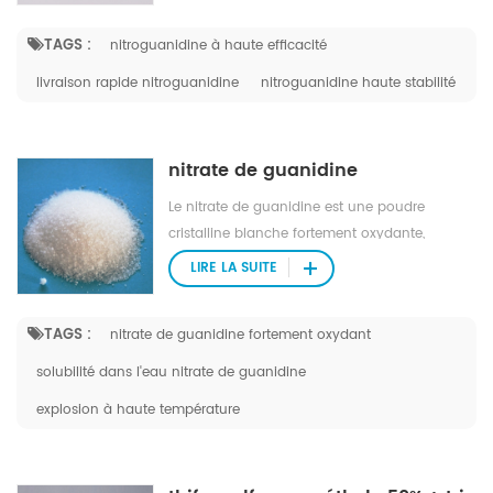
la lessive.
TAGS :
nitroguanidine à haute efficacité
livraison rapide nitroguanidine
nitroguanidine haute stabilité
nitrate de guanidine
Le nitrate de guanidine est une poudre
cristalline blanche fortement oxydante,
toxique, décomposée et explosive à haute
LIRE LA SUITE
température.
TAGS :
nitrate de guanidine fortement oxydant
solubilité dans l'eau nitrate de guanidine
explosion à haute température