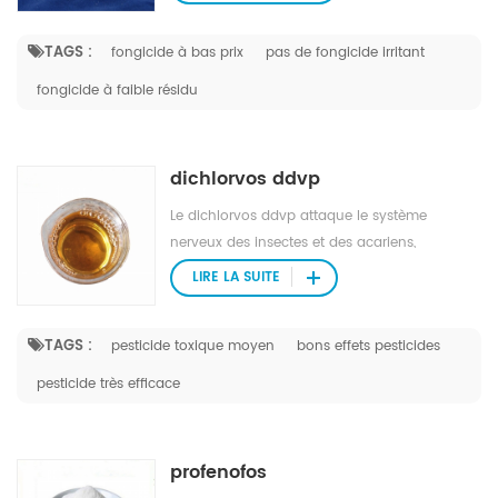
contact et à action de l'estomac.
TAGS :
fongicide à bas prix
pas de fongicide irritant
fongicide à faible résidu
dichlorvos ddvp
Le dichlorvos ddvp attaque le système
nerveux des insectes et des acariens,
provoquant une paralysie en quelques
LIRE LA SUITE
heures.
TAGS :
pesticide toxique moyen
bons effets pesticides
pesticide très efficace
profenofos