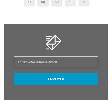
57
58
59
60
>>
ENVOYER