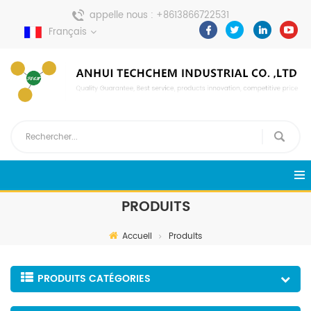
appelle nous :
+8613866722531
Français
envoyer un message :
pweiping@techemi.com
PRODUITS
Accueil
Produits
PRODUITS CATÉGORIES