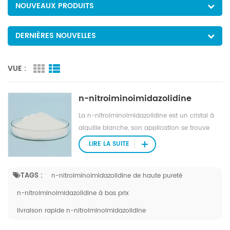
NOUVEAUX PRODUITS
DERNIÈRES NOUVELLES
VUE :
n-nitroiminoimidazolidine
La n-nitroiminoimidazolidine est un cristal à
aiguille blanche, son application se trouve
dans les intermédiaires agrochimiques.
LIRE LA SUITE
TAGS :
n-nitroiminoimidazolidine de haute pureté
n-nitroiminoimidazolidine à bas prix
livraison rapide n-nitroiminoimidazolidine