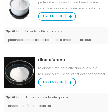
profenofos: mode d'action insecticide et
acaricide non systémique avec contact et
action de l'estomac. présente un effet
LIRE LA SUITE
translaminaire.
TAGS :
faible toxicité profenofos
profenofos haute efficacité
faible profenofos résiduel
dinotéfurane
Le dinotefuran peut être appliqué sur le
feuillage ou sur le sol et est actif par contact
et ingestion. il a également une activité
LIRE LA SUITE
systémique racine.
TAGS :
dinotefuran de haute qualité
dinotéfuran à haute stabilité