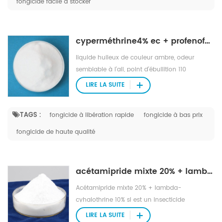
fongicide facile à stocker
cyperméthrine4% ec + profenofos40% ec
liquide huileux de couleur ambre, odeur
semblable à l'ail, point d'ébullition 110
(0.001mmhg), stable dans des conditions
LIRE LA SUITE
neutres et légèrement acides, instable dans
des conditions alcalines, facilement miscibles
TAGS :
fongicide à libération rapide
fongicide à bas prix
avec des solvants organiques.
fongicide de haute qualité
acétamipride mixte 20% + lambda-cyhalothrine 10% sl
Acétamipride mixte 20% + lambda-
cyhalothrine 10% sl est un insecticide
systémique à activité translaminaire, à
LIRE LA SUITE