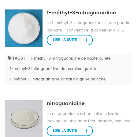
1-méthyl-3-nitroguanidine
La 1-méthyl-3-nitroguanidine est une poudre
blanche, il convient de la conserver à 0-5.
Son application dans des produits
LIRE LA SUITE
intermédiaires organiques.
TAGS :
1-méthyl-3-nitroguanidine de haute pureté
1-méthyl-3-nitroguanidine de première qualité
1-méthyl-3-nitroguanidine, cristal d'aiguille blanche
nitroguanidine
La nitroguanidine est un solide cristallin
incolore, soluble dans l’eau chaude, insoluble
dans l’eau froide, légèrement soluble dans
LIRE LA SUITE
l’éthanol, insoluble dans l’éther, soluble dans