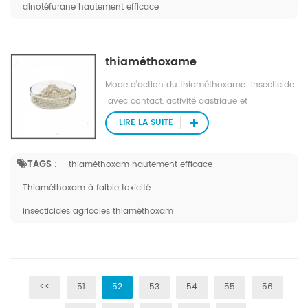
dinotéfurane hautement efficace
thiaméthoxame
Mode d'action du thiaméthoxame: insecticide
avec contact, activité gastrique et
systémique. rapidement repris dans le planter
LIRE LA SUITE
et transporter acropétalement dans le xylème.
TAGS :
thiaméthoxam hautement efficace
Thiaméthoxam à faible toxicité
insecticides agricoles thiaméthoxam
<<
51
52
53
54
55
56