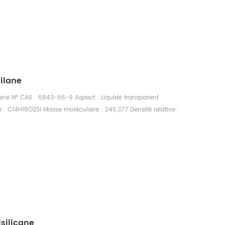
ilane
ne N° CAS : 6843-66-9 Aspect : Liquide transparent
 : C14H18O2Si Masse moléculaire : 246,377 Densité relative :
,36 Point d'éclair : 121°C Point de fusion : Aucune donnée
 : 286° C Indice de réfraction nD20 : 1,5447
silicane