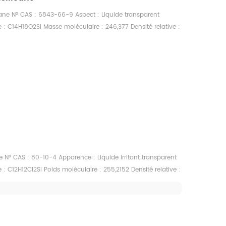
ne N° CAS : 6843-66-9 Aspect : Liquide transparent
 : C14H18O2Si Masse moléculaire : 246,377 Densité relative :
,36 Point d'éclair : 121°C Point de fusion : Aucune donnée
 : 286° C Indice de réfraction nD20 : 1,5447
 N° CAS : 80-10-4 Apparence : Liquide irritant transparent
: C12H12Cl2Si Poids moléculaire : 255,2152 Densité relative :
Point d'ébullition : 305 °C Point d'éclair : 157 °C Réfraction
ité : soluble dans la plupart des solvants organiques