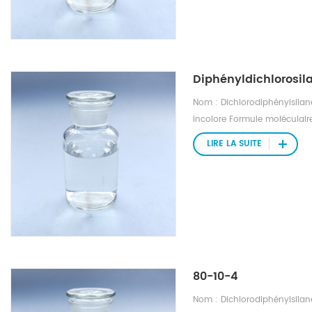
Diphényldichlorosil
Nom : Dichlorodiphénylsilane
incolore Formule moléculaire 
1,22 Point de fusion : -22 °C 
LIRE LA SUITE
indice nD20 : 1.5819 Solubil
80-10-4
Nom : Dichlorodiphénylsilane