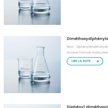
Diméthoxydiphényls
Nom : Diphényldiméthoxysila
incolore Formule moléculaire
1,08 Masse moléculaire : 244
LIRE LA SUITE
disponible Point d'ébullition
Diphényl diméthoxyl