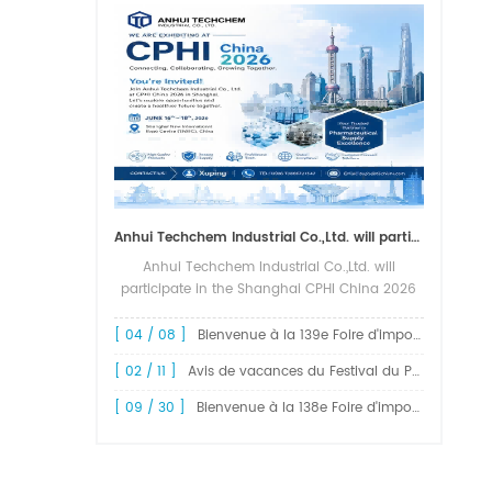
Anhui Techchem Industrial Co.,Ltd. will participate in the Shanghai CPHI China 2026 exhibition.
Anhui Techchem Industrial Co.,Ltd. will
participate in the Shanghai CPHI China 2026
exhibition. The 24th CPHI China 2026 will
grandly kick off at the Shanghai New
[ 04 / 08 ]
Bienvenue à la 139e Foire d'import-export de Chine, la Foire de Canton
International Expo Center from June 1...
[ 02 / 11 ]
Avis de vacances du Festival du Printemps 2026 !
[ 09 / 30 ]
Bienvenue à la 138e Foire d'import-export de Chine