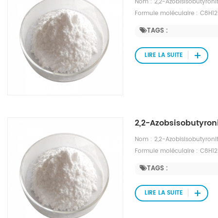
Nom : 2,2-Azobisisobutyronit
Formule moléculaire : C8H12
de fusion : 102-104 ℃ Point 
TAGS :
Pression de vapeur : 0,0481 
l'éthanol, l'éther, le toluène
LIRE LA SUITE
2,2-Azobsisobutyroni
Nom : 2,2-Azobisisobutyronit
Formule moléculaire : C8H12
de fusion : 102-104 ℃ Point 
TAGS :
Pression de vapeur : 0,0481 
l'éthanol, l'éther, le toluène
LIRE LA SUITE