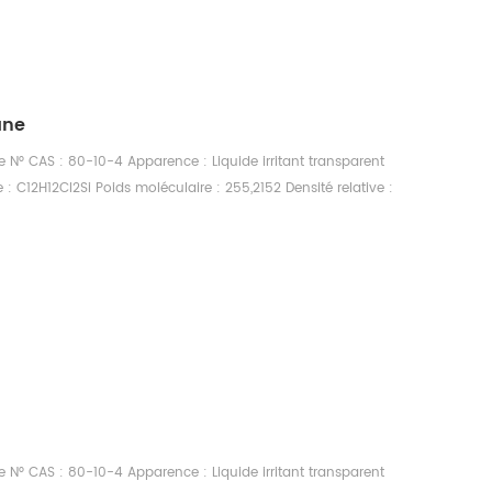
ane
 N° CAS : 80-10-4 Apparence : Liquide irritant transparent
: C12H12Cl2Si Poids moléculaire : 255,2152 Densité relative :
Point d'ébullition : 305 °C Point d'éclair : 157 °C Réfraction
ité : soluble dans la plupart des solvants organiques
 N° CAS : 80-10-4 Apparence : Liquide irritant transparent