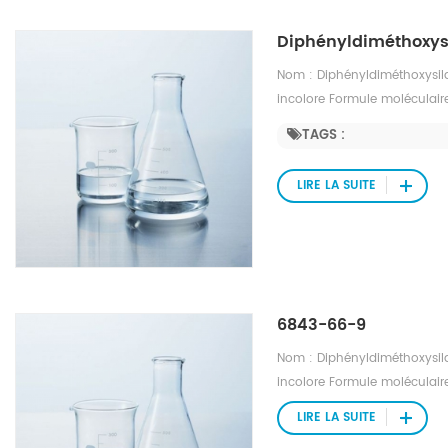
Diphényldiméthoxys
Nom : Diphényldiméthoxysila
incolore Formule moléculaire
1,08 Masse moléculaire : 244
TAGS :
disponible Point d'ébullition
LIRE LA SUITE
6843-66-9
Nom : Diphényldiméthoxysila
incolore Formule moléculaire
1,08 Masse moléculaire : 244
LIRE LA SUITE
disponible Point d'ébullition