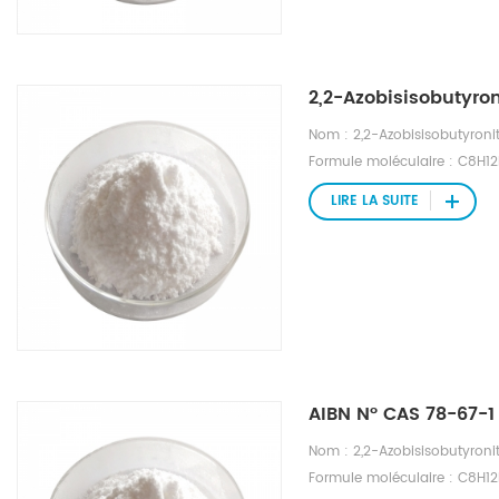
2,2-Azobisisobutyroni
Nom : 2,2-Azobisisobutyronit
Formule moléculaire : C8H12
de fusion : 102-104 ℃ Point 
LIRE LA SUITE
Pression de vapeur : 0,0481 
l'éthanol, l'éther, le toluène
AIBN N° CAS 78-67-1
Nom : 2,2-Azobisisobutyronit
Formule moléculaire : C8H12