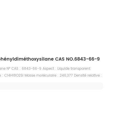
d'ébullition : 236,2 °C à 760 mmHg Point d'éclair : 96,6°C
mmHg à 25°C Solubilité : insoluble dans l'eau, soluble dans
, le méthanol et d'autres solvants organiques
iphényldiméthoxysilane CAS NO.6843-66-9
ne N° CAS : 6843-66-9 Aspect : Liquide transparent
 : C14H18O2Si Masse moléculaire : 246,377 Densité relative :
,36 Point d'éclair : 121°C Point de fusion : Aucune donnée
 : 286° C Indice de réfraction nD20 : 1,5447