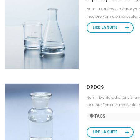
Nom : Diphényldiméthoxysila
incolore Formule moléculaire
1,08 Masse moléculaire : 244
LIRE LA SUITE
disponible Point d'ébullition
DPDCS
Nom : Dichlorodiphénylsilane
incolore Formule moléculaire 
1,22 Point de fusion : -22 °C 
TAGS :
indice nD20 : 1.5819 Solubil
LIRE LA SUITE