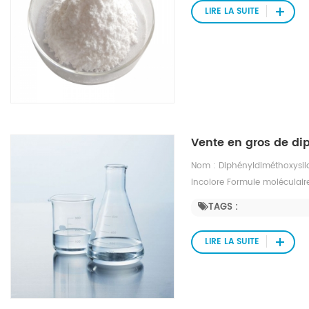
de fusion : 102-104 ℃ Point 
LIRE LA SUITE
Pression de vapeur : 0,0481 
l'éthanol, l'éther, le toluène
Vente en gros de d
Nom : Diphényldiméthoxysila
incolore Formule moléculaire
1,08 Masse moléculaire : 244
TAGS :
disponible Point d'ébullition
LIRE LA SUITE