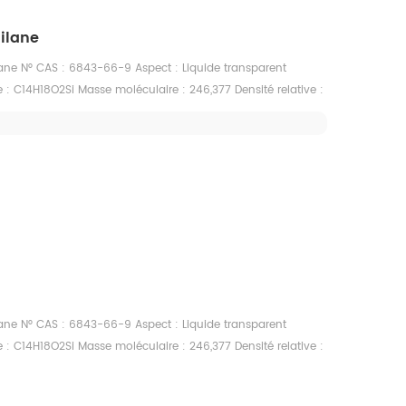
ilane
ne N° CAS : 6843-66-9 Aspect : Liquide transparent
 : C14H18O2Si Masse moléculaire : 246,377 Densité relative :
,36 Point d'éclair : 121°C Point de fusion : Aucune donnée
 : 286° C Indice de réfraction nD20 : 1,5447
ne N° CAS : 6843-66-9 Aspect : Liquide transparent
 : C14H18O2Si Masse moléculaire : 246,377 Densité relative :
,36 Point d'éclair : 121°C Point de fusion : Aucune donnée
 : 286° C Indice de réfraction nD20 : 1,5447