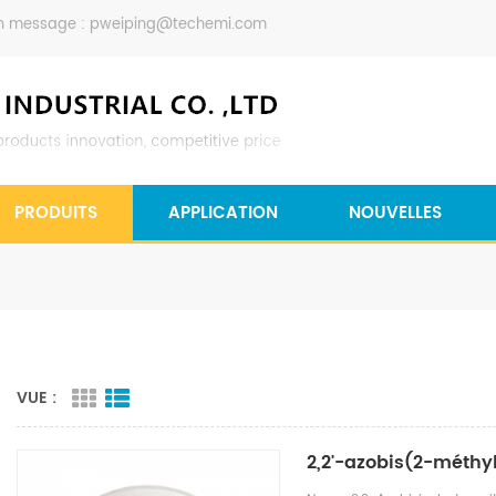
n message :
pweiping@techemi.com
PRODUITS
APPLICATION
NOUVELLES
VUE :
2,2'-azobis(2-méthyl