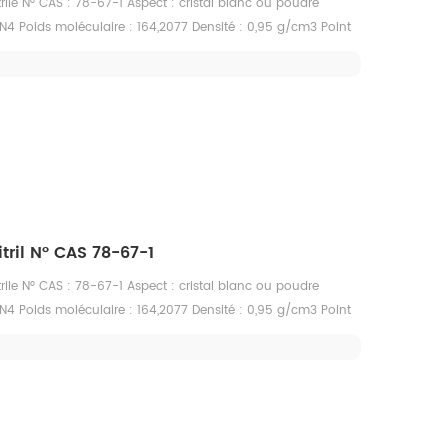
rile N° CAS : 78-67-1 Aspect : cristal blanc ou poudre
N4 Poids moléculaire : 164,2077 Densité : 0,95 g/cm3 Point
d'ébullition : 236,2 °C à 760 mmHg Point d'éclair : 96,6°C
mmHg à 25°C Solubilité : insoluble dans l'eau, soluble dans
, le méthanol et d'autres solvants organiques
tril N° CAS 78-67-1
rile N° CAS : 78-67-1 Aspect : cristal blanc ou poudre
N4 Poids moléculaire : 164,2077 Densité : 0,95 g/cm3 Point
d'ébullition : 236,2 °C à 760 mmHg Point d'éclair : 96,6°C
mmHg à 25°C Solubilité : insoluble dans l'eau, soluble dans
, le méthanol et d'autres solvants organiques