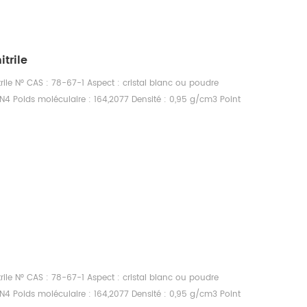
trile
rile N° CAS : 78-67-1 Aspect : cristal blanc ou poudre
N4 Poids moléculaire : 164,2077 Densité : 0,95 g/cm3 Point
d'ébullition : 236,2 °C à 760 mmHg Point d'éclair : 96,6°C
mmHg à 25°C Solubilité : insoluble dans l'eau, soluble dans
, le méthanol et d'autres solvants organiques
rile N° CAS : 78-67-1 Aspect : cristal blanc ou poudre
N4 Poids moléculaire : 164,2077 Densité : 0,95 g/cm3 Point