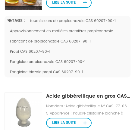
brun clair Formule moléculaire :
LIRE LA SUITE
C15H17Cl2N3O2 N° EINECS : 262-104-4 Poids
moléculaire : 342,2204 Densité : 1,39 g/cm3
TAGS :
fournisseurs de propiconazole CAS 60207-90-1
Point d'ébullition : 479,9°C à 760 mmHg Point
d'éclair : 244,1°C Pression vapeur : 2.26E-
Approvisionnement en matières premières propiconazole
09mmHg à 25°C Solubilité dans l'eau : la
Fabricant de propiconazole CAS 60207-90-1
solubilité dans l'eau est de 110 mg/L
Propi CAS 60207-90-1
Fongicide propiconazole CAS 60207-90-1
Fongicide triazole propi CAS 60207-90-1
Acide gibbérellique en gros CAS 77-06-5
NomNom :Acide gibbérellique N° CAS :77-06-
5 Apparence : Poudre cristalline blanche à
jaunâtre Formule moléculaire : C19H22O6
LIRE LA SUITE
EINECS N° : 201-001-0 Poids moléculaire :