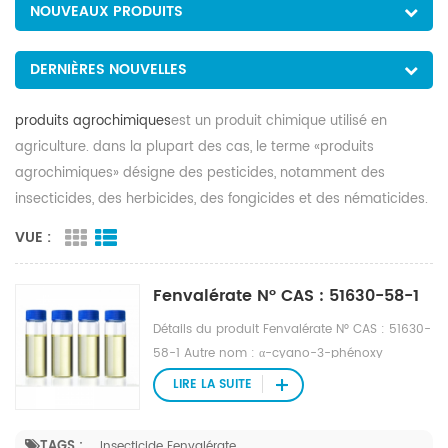
NOUVEAUX PRODUITS
DERNIÈRES NOUVELLES
produits agrochimiques
est un produit chimique utilisé en
agriculture. dans la plupart des cas, le terme «produits
agrochimiques» désigne des pesticides, notamment des
insecticides, des herbicides, des fongicides et des nématicides.
VUE :
Fenvalérate N° CAS : 51630-58-1
Détails du produit Fenvalérate N° CAS : 51630-
58-1 Autre nom : α-cyano-3-phénoxy
benzyl(R,S)-2-(4-chlorophényl)-3-
LIRE LA SUITE
méthylbutyrate ; N° CAS : 51630-58-1
Apparence : Solide ou liquide visqueux jaune
TAGS :
Insecticide Fenvalérate