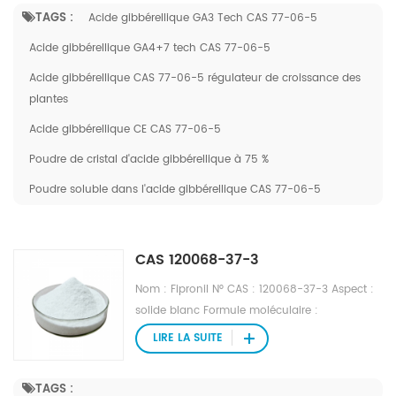
370,7697 Densité : 1,45 g/cm3 Point de fusion
TAGS :
Acide gibbérellique GA3 Tech CAS 77-06-5
: 227 â Point d'ébullition : 619,7°C à 760
mmHg Point d'éclair : 227°C Solubilité dans
Acide gibbérellique GA4+7 tech CAS 77-06-5
l'eau : 5 g/L (20 â) Pression de vapeur :
Acide gibbérellique CAS 77-06-5 régulateur de croissance des
5,93E-18mmHg à 25°C
plantes
Acide gibbérellique CE CAS 77-06-5
Poudre de cristal d'acide gibbérellique à 75 %
Poudre soluble dans l'acide gibbérellique CAS 77-06-5
CAS 120068-37-3
Nom : Fipronil N° CAS : 120068-37-3 Aspect :
solide blanc Formule moléculaire :
C12H4Cl2F6N4OS Poids moléculaire : 437.1478
LIRE LA SUITE
Densité : 1.87g/cm3 Point de fusion : 200-
201℃ Point d'ébullition : 510.1°C à 760 mmHg
TAGS :
Point d'éclair : 262.3 °C Pression de vapeur :