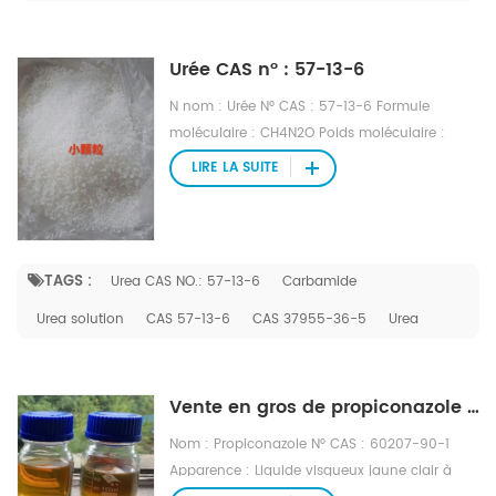
Urée CAS n° : 57-13-6
N nom : Urée N° CAS : 57-13-6 Formule
moléculaire : CH4N2O Poids moléculaire :
60,05
LIRE LA SUITE
TAGS :
Urea CAS NO.: 57-13-6
Carbamide
Urea solution
CAS 57-13-6
CAS 37955-36-5
Urea
Vente en gros de propiconazole en vrac CAS NO.60207-90-1
Nom : Propiconazole N° CAS : 60207-90-1
Apparence : Liquide visqueux jaune clair à