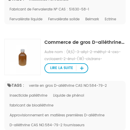
à brun Formule moléculaire : C25H22ClNO3
Poids moléculaire : 419,91 N° EINECS : 257-
Fabricant de Fenvalerate N° CAS : 51630-58-1
326-3 Point d'ébullition : > 200 ℃ (1,0 mmHg)
Fenvalérate liquide
Fenvalérate solide
Belmark
Ectrine
Pression de vapeur : 19,2 μPa (20 ℃) Densité :
1.175g/cm 3 Contenu : ≥90%
Commerce de gros D-alléthrine CAS NO.584-79-2
Autre nom : (R,S)-3-allyl-2-méthyl-4-oxo-
cyclopent-2-ényl-(1R)-cis,trans-
chrysanthémate N° CAS : Aucun (CAS pour
LIRE LA SUITE
l'alléthrine racémique : 584-79-2)
Apparence : Liquide transparent visqueux
TAGS :
vente en gros D-alléthrine CAS NO.584-79-2
jaune pâle à ambré Formule moléculaire :
C19H26O3 Poids moléculaire : 302,4079 N°
insecticide palléthrine
Liquide de phénol
EINECS : 209-542-4 Gravité spécifique : 1,005-
fabricant de bioalléthrine
1,015(d 4 20 ) Point d'ébullition : 140 ℃ (0,1
mmHg) Point d'éclair : 130℃ Pression de
Approvisionnement en matières premières D-alléthrine
vapeur : 3,3×10 -4 mmHg(25℃)
D-alléthrine CAS NO.584-79-2 fournisseurs