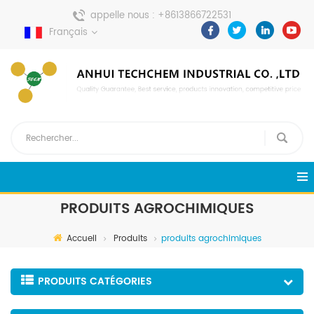
appelle nous :
+8613866722531
Français
envoyer un message :
pweiping@techemi.com
PRODUITS AGROCHIMIQUES
Accueil
Produits
produits agrochimiques
PRODUITS CATÉGORIES