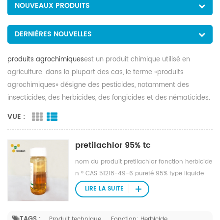
NOUVEAUX PRODUITS
DERNIÈRES NOUVELLES
produits agrochimiques
est un produit chimique utilisé en
agriculture. dans la plupart des cas, le terme «produits
agrochimiques» désigne des pesticides, notamment des
insecticides, des herbicides, des fongicides et des nématicides.
VUE :
pretilachlor 95% tc
nom du produit pretilachlor fonction herbicide
n ° CAS 51218-49-6 pureté 95% type liquide
Mode d'action herbicide sélectif. il est
LIRE LA SUITE
facilement absorbé par les hypocotyles,
mésocotyles et coléoptiles et, dans une
TAGS :
Produit technique
Fonction: Herbicide