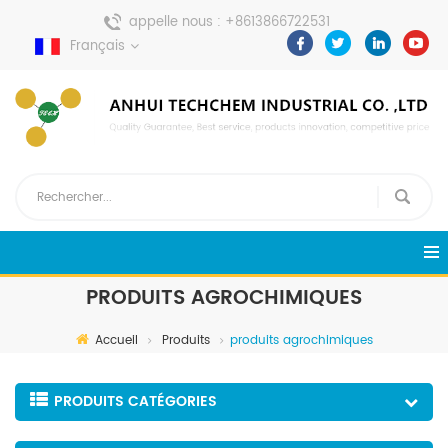
appelle nous :
+8613866722531
Français
envoyer un message :
pweiping@techemi.com
PRODUITS AGROCHIMIQUES
Accueil
Produits
produits agrochimiques
PRODUITS CATÉGORIES