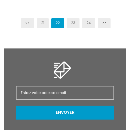
<<
21
22
23
24
>>
ENVOYER