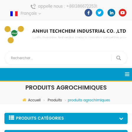
appelle nous :
+8613866722531
Français
envoyer un message :
pweiping@techemi.com
PRODUITS AGROCHIMIQUES
Accueil
Produits
produits agrochimiques
PRODUITS CATÉGORIES