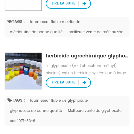
mauvaises herbes à feuilles larges dans les
LIRE LA SUITE
graines de soja, les pommes de terre et les
tomates.
TAGS :
fournisseur fiable metribuzin
métribuzine de bonne qualité
meilleure vente de métribuzine
herbicide agrochimique glyphosate
Le glyphosate (n- (phosphonométhyl)
glycine) est un herbicide systémique à large
spectre et un dessiccateur de culture.
LIRE LA SUITE
TAGS :
fournisseur fiable de glyphosate
glyphosate de bonne qualité
Meilleure vente de glyphosate
cas 1071-83-6