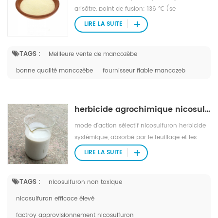
grisâtre, point de fusion: 136 ℃ (se
décomposant avant ce degré). point d'éclat:
LIRE LA SUITE
137,8 ℃ (étiquette ouverte tasse), solubilité (g
/ l, 25 ℃): 6,2 mg / l dans l'eau, insoluble
TAGS :
Meilleure vente de mancozèbe
dans la plupart solvants organiques.
bonne qualité mancozèbe
fournisseur fiable mancozeb
herbicide agrochimique nicosulfuron
mode d'action sélectif nicosulfuron herbicide
systémique, absorbé par le feuillage et les
racines, avec une translocation rapide dans le
LIRE LA SUITE
xylème et le phloème jusqu'à les tissus
méristématiques.
TAGS :
nicosulfuron non toxique
nicosulfuron efficace élevé
factroy approvisionnement nicosulfuron