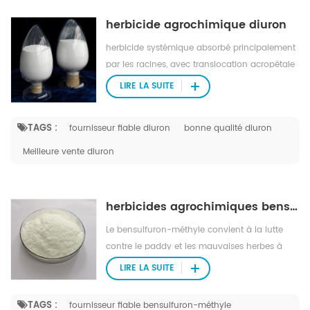
herbicide agrochimique diuron
herbicide systémique absorbé principalement
par les racines, avec translocation acropétale
dans le xylème.
LIRE LA SUITE
TAGS :
fournisseur fiable diuron
bonne qualité diuron
Meilleure vente diuron
herbicides agrochimiques bensulfuron-méthyle
Le bensulfuron-méthyle convient à la lutte
contre le paddy et les mauvaises herbes à
feuilles larges vivaces et les carex.
LIRE LA SUITE
TAGS :
fournisseur fiable bensulfuron-méthyle