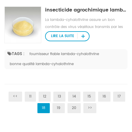
insecticide agrochimique lambda-cyhalothrine
La lambda-cyhalothrine assure un bon
contrôle des virus végétaux transmis par les
insectes. également utilisé pour lutter contre
LIRE LA SUITE
les insectes nuisibles en santé publique.
TAGS :
fournisseur fiable lambda-cyhalothrine
bonne qualité lambda-cyhalothrine
<<
11
12
13
14
15
16
17
18
19
20
>>