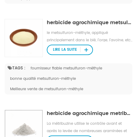
herbicide agrochimique metsulfuron-méthyle
le metsulfuron-méthyle, appliqué
principalement dans le blé, l'orge, l'avoine, etc.,
permet de lutter contre la plupart des
LIRE LA SUITE
mauvaises herbes à feuilles larges et certaines
graminées.
TAGS :
fournisseur fiable metsulfuron-méthyle
bonne qualité metsulfuron-méthyle
Meilleure vente de metsulfuron-méthyle
herbicide agrochimique metribuzin
La métribuzine utilise le contrôle avant et
après la levée de nombreuses graminées et