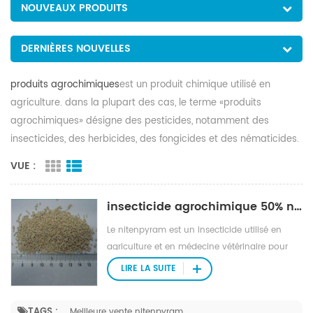
NOUVEAUX PRODUITS
DERNIÈRES NOUVELLES
produits agrochimiques
est un produit chimique utilisé en
agriculture. dans la plupart des cas, le terme «produits
agrochimiques» désigne des pesticides, notamment des
insecticides, des herbicides, des fongicides et des nématicides.
VUE :
insecticide agrochimique 50% nitenpyram wsg
Le nitenpyram est un insecticide utilisé en
agriculture et en médecine vétérinaire pour
tuer les parasites externes du bétail et des
LIRE LA SUITE
animaux de compagnie.
TAGS :
Meilleure vente nitenpyram