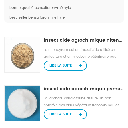
bonne qualité bensulfuron-méthyle
best-seller bensulfuron-méthyle
insecticide agrochimique nitenpyram
Le nitenpyram est un insecticide utilisé en
agriculture et en médecine vétérinaire pour
tuer les parasites externes du bétail et des
LIRE LA SUITE
animaux de compagnie.
insecticide agrochimique pymetrozine
La lambda-cyhalothrine assure un bon
contrôle des virus végétaux transmis par les
insectes. également utilisé pour lutter contre
LIRE LA SUITE
les insectes nuisibles en santé publique.