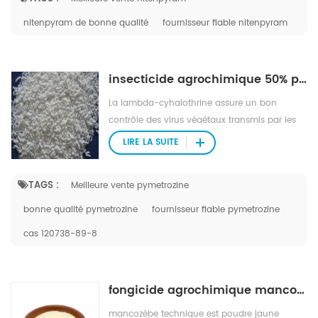
nitenpyram de bonne qualité
fournisseur fiable nitenpyram
insecticide agrochimique 50% pymetrozine wg
La lambda-cyhalothrine assure un bon
contrôle des virus végétaux transmis par les
insectes. également utilisé pour lutter contre
LIRE LA SUITE
les insectes nuisibles en santé publique.
TAGS :
Meilleure vente pymetrozine
bonne qualité pymetrozine
fournisseur fiable pymetrozine
cas 120738-89-8
fongicide agrochimique mancozeb 96% tech
mancozèbe technique est poudre jaune