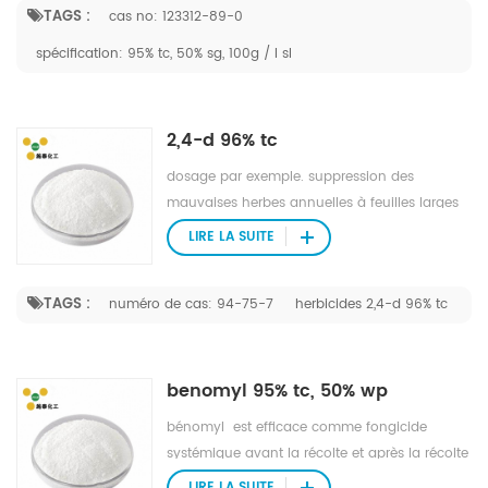
formulation ae; dp; ec; ew; oe; ul; pétrole.
TAGS :
cas no: 123312-89-0
paquet 25 kg / tambour, etc emballage &
spécification: 95% tc, 50% sg, 100g / l sl
amp; livraison petit emballage liquide 5l /
tambour, 1l / bouteille, 500ml / bouteille,
250ml / bouteille, 200ml / bouteille, 100ml /
2,4-d 96% tc
bouteille, 50ml / bouteille etc. poudre Sac 1kg
/ alu, sac 500g / alu, sac 200g / alu, sac 100g
dosage par exemple. suppression des
/ alu, sac 50g / alu, sac 15g / alu etc.
mauvaises herbes annuelles à feuilles larges
sur le blé d'hiver: 216 ~ 288g a.i./ha. dosage
LIRE LA SUITE
spécifique dépend de la situation différente.
Procédé d'application vaporiser sur la tige et
TAGS :
numéro de cas: 94-75-7
herbicides 2,4-d 96% tc
le feuillage
benomyl 95% tc, 50% wp
bénomyl est efficace comme fongicide
systémique avant la récolte et après la récolte
traitement de trempe ou de poussière pour la
LIRE LA SUITE