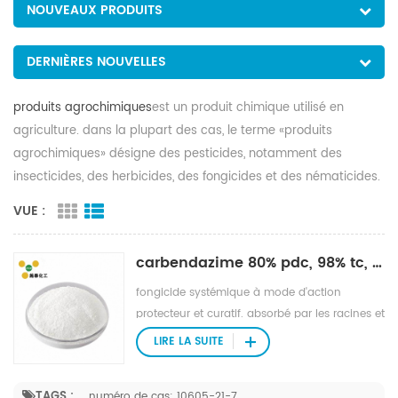
NOUVEAUX PRODUITS
DERNIÈRES NOUVELLES
produits agrochimiques
est un produit chimique utilisé en
agriculture. dans la plupart des cas, le terme «produits
agrochimiques» désigne des pesticides, notamment des
insecticides, des herbicides, des fongicides et des nématicides.
VUE :
carbendazime 80% pdc, 98% tc, 40% sc, 50% wp / sc
fongicide systémique à mode d'action
protecteur et curatif. absorbé par les racines et
les tissus verts, avec translocation acropète.
LIRE LA SUITE
agit en inhibant le développement des tubes
germinatifs, la formation d'appressoria et
TAGS :
numéro de cas: 10605-21-7