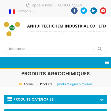
appelle nous :
+8613866722531
Français
envoyer un message :
pweiping@techemi.com
PRODUITS AGROCHIMIQUES
Accueil
Produits
produits agrochimiques
PRODUITS CATÉGORIES