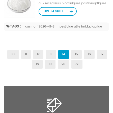
aux récepteurs nicotiniques postsynaptiques
du système nerveux central des insectes.
LIRE LA SUITE
TAGS :
cas no: 13826-41-3
pesticide utile imidaclopride
<<
11
12
13
14
15
16
17
18
19
20
>>